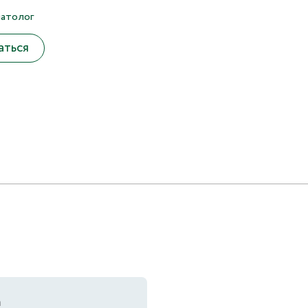
атолог
аться
а