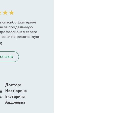
 спасибо Екатерине
е за проделанную
 профессионал своего
днозначно рекомендую
25
 отзыв
Доктор:
Нестюрина
Екатерина
Андреевна