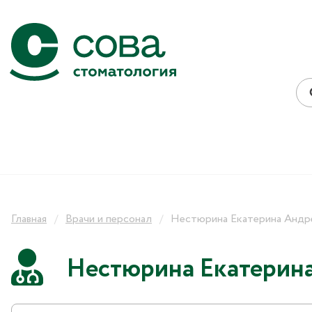
Главная
Врачи и персонал
Нестюрина Екатерина Андр
Нестюрина Екатерин