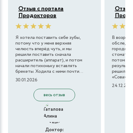
Отзыв с портала
Отзыв 
Продокторов
Продо
Я хотела поставить себе зубы,
В возраст
потому что у меня верхняя
обследова
челюсть вперёд чуть, и мы
городско
решили поставить сначала
стоматоло
расширитель (аппарат), и потом
потом кап
начали потихоньку вставлять
результат
брекеты. Ходила с ними почти...
решили об
«Сова». М
30.01.2026
24.12.202
весь отзыв
Доктор: