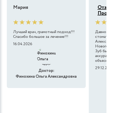
Мария
Отзыв 
Продо
Лучший врач, грамотный подход!!!
Давно все
Спасибо большое за лечение!!!
стоматол
Александ
16.04.2026
Нового го
Зуб был 
аккуратно
объяснила,
29.12.202
Доктор:
Финохина Ольга Александровна