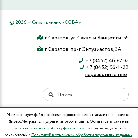
© 2026 — Семья клиник «СОВА»
г. Саратов, ул. Сакко и Ванцетти, 59
г. Саратов, пр-т Энтузиастов, 3А
+7 (8452) 46-87-33
+7 (8452) 96-11-22
перезвоните мне
Мы используем файлы cookies и сервисы интернет-аналитики, такие как
Информация и цены, представленные на сайте, являются справочными и не
Яндекс.Метрика, для улучшения работы сайта. Оставаясь на сайте, вы
являются публичной офертой. Лекарственные средства, медицинские
услуги, в том числе методы лечения, медицинская техника имеют
даете
согласие на обработку файлов cookie
и подтверждаете, что
противопоказания к их применению и использованию. Существует
ознакомлены с
Политикой в отношении обработки персональных данных
.
необходимость ознакомления с инструкцией по их применению и