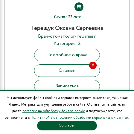
Стаж: 11 лет
Терещук Оксана Сергеевна
Врач-стоматолог-терапевт
Категория: 2
Подробнее о враче
6
Отзывы
Записаться
Мы используем файлы cookies и сервисы интернет-аналитики, такие как
Прием в клинике:
Яндекс.Метрика, для улучшения работы сайта. Оставаясь на сайте, вы
Стоматология ул. Сакко и Ванцетти, 59
даете
согласие на обработку файлов cookie
и подтверждаете, что
(ООО «ММК»)
ознакомлены с
Политикой в отношении обработки персональных данных
.
Согласен
Запись по телефону
+7 (8452) 46-87-33