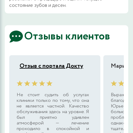
состояние зубов и десен.
Отзывы клиентов
Отзыв с портала Докту
Марина
Не стоит судить об услугах
Выра
клиники только по тому, что она
благод
не является частной. Качество
Юрьевне
обслуживания здесь на уровне. Я
болью, 
был приятно удивлен
проблема
атмосферой — лечение
однако
проходило в спокойной и
тщательн