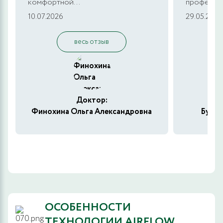
комфортной...
профессио
10.07.2026
29.05.2026
весь отзыв
Доктор:
Финохина Ольга Александровна
Бузин
ОСОБЕННОСТИ
ТЕХНОЛОГИИ AIRFLOW