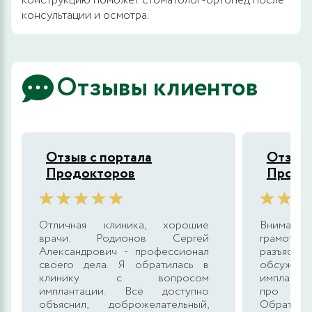
конструкцию поможет стоматолог-ортопед после
консультации и осмотра.
Отзывы клиентов
Отзыв с портала
Отзыв 
Продокторов
Продо
Отличная клиника, хорошие
Внимате
врачи. Родионов Сергей
грамот
Александрович - профессионал
разъясн
своего дела. Я обратилась в
обсужд
клинику с вопросом
импланта
имплантации. Всё доступно
про да
объяснил, доброжелательный,
Обратила