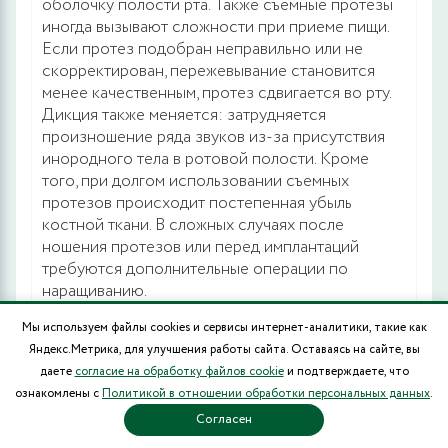
оболочку полости рта. Также съемные протезы
иногда вызывают сложности при приеме пищи.
Если протез подобран неправильно или не
скорректирован, пережевывание становится
менее качественным, протез сдвигается во рту.
Дикция также меняется: затрудняется
произношение ряда звуков из-за присутствия
инородного тела в ротовой полости. Кроме
того, при долгом использовании съемных
протезов происходит постепенная убыль
костной ткани. В сложных случаях после
ношения протезов или перед имплантаций
требуются дополнительные операции по
наращиванию.
Мы используем файлы cookies и сервисы интернет-аналитики, такие как
Какие съемные протезы лучше
Яндекс.Метрика, для улучшения работы сайта. Оставаясь на сайте, вы
ставить при частичном
даете
согласие на обработку файлов cookie
и подтверждаете, что
ознакомлены с
Политикой в отношении обработки персональных данных
.
отсутствии зубов?
Согласен