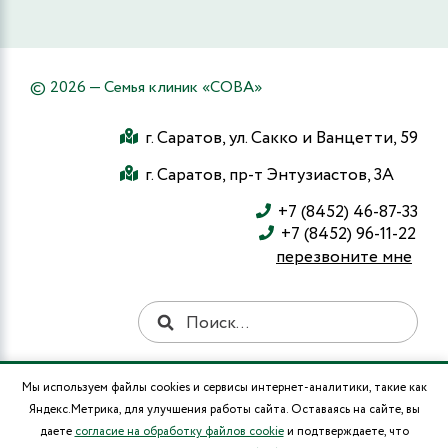
© 2026 — Семья клиник «СОВА»
г. Саратов, ул. Сакко и Ванцетти, 59
г. Саратов, пр-т Энтузиастов, 3А
+7 (8452) 46-87-33
+7 (8452) 96-11-22
перезвоните мне
Мы используем файлы cookies и сервисы интернет-аналитики, такие как
Информация и цены, представленные на сайте, являются справочными и не
Яндекс.Метрика, для улучшения работы сайта. Оставаясь на сайте, вы
являются публичной офертой. Лекарственные средства, медицинские
услуги, в том числе методы лечения, медицинская техника имеют
даете
согласие на обработку файлов cookie
и подтверждаете, что
противопоказания к их применению и использованию. Существует