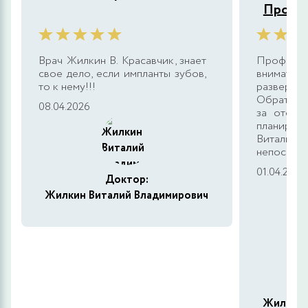
Продо
Врач Жилкин В. Красавчик, знает
Професси
свое дело, если импланты зубов,
внимател
то к нему!!!
разверн
Обратилас
08.04.2026
за отсут
планирова
Витали
непосредс
01.04.2026
Доктор:
Жилкин Виталий Владимирович
Жилкин 